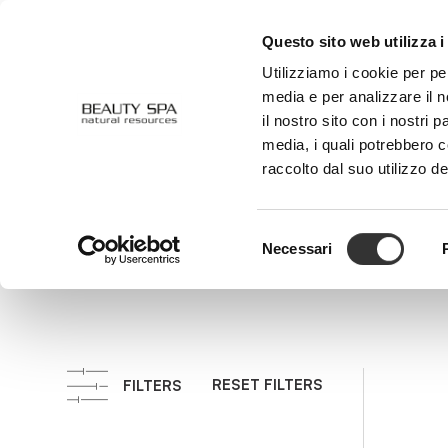
Questo sito web utilizza i
ABOUT US
FACE
BODY
Utilizziamo i cookie per pe
media e per analizzare il n
il nostro sito con i nostri 
media, i quali potrebbero 
Horse Chestnut
raccolto dal suo utilizzo de
Selected 
Selezione
Necessari
del
consenso
RESET FILTERS
FILTERS