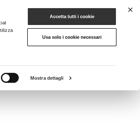
Accetta tutti i cookie
EN
NG
MAGAZINE
CONTACTS
ial
tilizza
Usa solo i cookie necessari
s and improves skin microcirculation.
Mostra dettagli