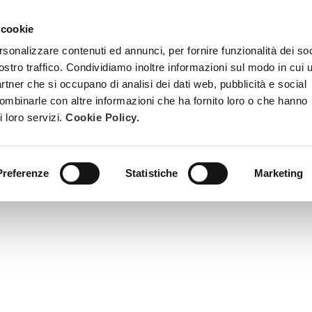
 cookie
TREATMENTS
BECOME A BEAUTY SPA BEAUTICIAN
TRAINI
rsonalizzare contenuti ed annunci, per fornire funzionalità dei soc
ostro traffico. Condividiamo inoltre informazioni sul modo in cui u
partner che si occupano di analisi dei dati web, pubblicità e social
combinarle con altre informazioni che ha fornito loro o che hanno
i loro servizi.
Cookie Policy.
for its ability to decongest the skin, it strengthens capillarie
Preferenze
Statistiche
Marketing