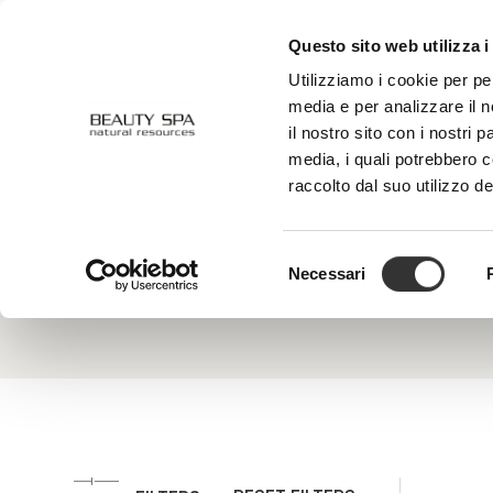
Questo sito web utilizza i
ABOUT US
FACE
BODY
Utilizziamo i cookie per pe
media e per analizzare il n
il nostro sito con i nostri 
media, i quali potrebbero 
Chaga Mushroom
raccolto dal suo utilizzo de
Rich in p
stress r
skin. A k
Selezione
over time
Necessari
del
consenso