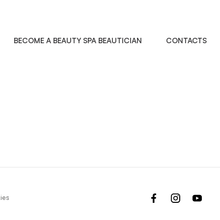
BECOME A BEAUTY SPA BEAUTICIAN
CONTACTS
facebook
instagram
yout
ies