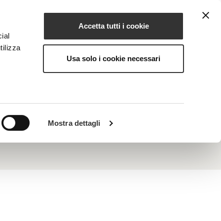
Accetta tutti i cookie
EN
NG
MAGAZINE
CONTACTS
ial
tilizza
Usa solo i cookie necessari
ep antioxidant action, counteracting oxidative
fenses, soothes, and rebalances even sensitive
ity and helps preserve tone, firmness, and radiance
Mostra dettagli