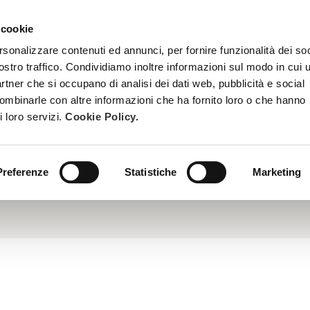
 cookie
TREATMENTS
BECOME A BEAUTY SPA BEAUTICIAN
TRAINI
rsonalizzare contenuti ed annunci, per fornire funzionalità dei soc
ostro traffico. Condividiamo inoltre informazioni sul modo in cui u
partner che si occupano di analisi dei dati web, pubblicità e social
combinarle con altre informazioni che ha fornito loro o che hanno
i loro servizi.
Cookie Policy.
olyphenols and beta-glucans, this natural active provides de
esponsible for premature aging. It strengthens the skin’s de
ey element in longevity treatments, it supports cellular vital
.
Preferenze
Statistiche
Marketing