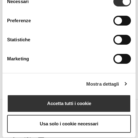
Necessari
del
Beauty Spa is a brand
consenso
Preferenze
Statistiche
Strada della Pace, 29, Mezzani
43058 Sorbolo Mezzani
Parma | Italy
Marketing
P.IVA 03101820342
Phone
+39.0521.1522840
digital@beautyspa.it
Mostra dettagli
Accetta tutti i cookie
Copyright © 2023 Neovalis S.p.A.
Cookie Policy
|
Privacy
Usa solo i cookie necessari
Policy
|
Modifica consenso ai cookies
facebook
instagram
youtube