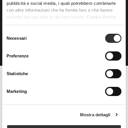
pubblicità e social media, i quali potrebbero combinarle
con altre informazioni che ha fornito loro o che hanno
ISCRIVITI
alla nostra
raccolto dal suo utilizzo dei loro servizi.
Cookie Policy.
NEWSLETTER
Selezione
Necessari
del
consenso
Preferenze
Statistiche
Beauty Spa è un marchio
Marketing
Strada della Pace, 29, Mezzani
Mostra dettagli
43058 Sorbolo Mezzani
Parma | Italy