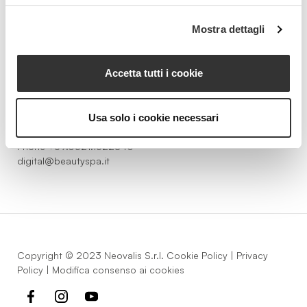
Beauty Spa è un marchio
Mostra dettagli
Accetta tutti i cookie
Strada della Pace, 29, Mezzani
43058 Sorbolo Mezzani
Usa solo i cookie necessari
Parma | Italy
P.IVA 03101820342
Phone
+39.0521.1522840
digital@beautyspa.it
Copyright © 2023 Neovalis S.r.l.
Cookie Policy
|
Privacy
Policy
|
Modifica consenso ai cookies
facebook
instagram
youtube