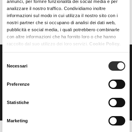
annunci, per fornire funzionalità dei social media e per
analizzare il nostro traffico. Condividiamo inoltre
AZZERA FILTRI
FILTRI
informazioni sul modo in cui utilizza il nostro sito con i
nostri partner che si occupano di analisi dei dati web,
pubblicità e social media, i quali potrebbero combinarle
con altre informazioni che ha fornito loro o che hanno
raccolto dal suo utilizzo dei loro servizi.
Cookie Policy.
Selezione
ISCRIVITI
alla nostra
Necessari
del
NEWSLETTER
consenso
Preferenze
Statistiche
Marketing