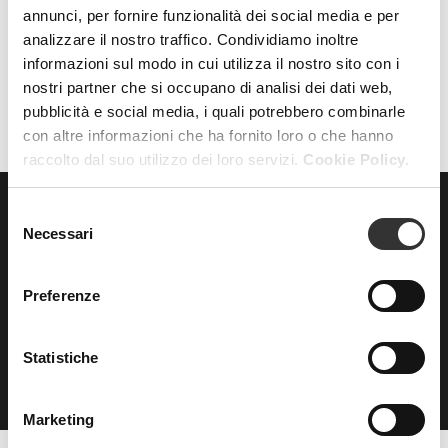
annunci, per fornire funzionalità dei social media e per
analizzare il nostro traffico. Condividiamo inoltre
AZZERA FILTRI
FILTRI
informazioni sul modo in cui utilizza il nostro sito con i
nostri partner che si occupano di analisi dei dati web,
pubblicità e social media, i quali potrebbero combinarle
con altre informazioni che ha fornito loro o che hanno
raccolto dal suo utilizzo dei loro servizi.
Cookie Policy.
Selezione
Necessari
ISCRIVITI
del
alla nostra
consenso
NEWSLETTER
Preferenze
Statistiche
Marketing