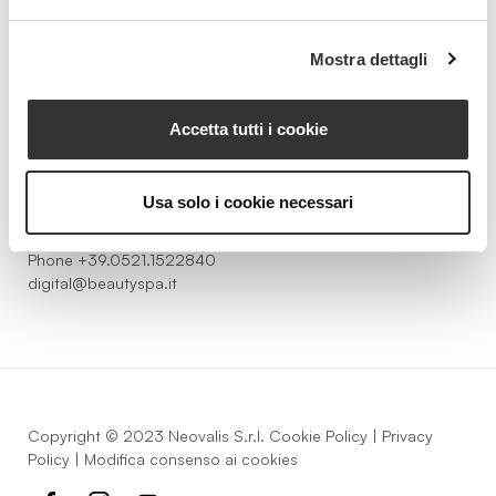
Beauty Spa è un marchio
Mostra dettagli
Accetta tutti i cookie
Strada della Pace, 29, Mezzani
43058 Sorbolo Mezzani
Usa solo i cookie necessari
Parma | Italy
P.IVA 03101820342
Phone
+39.0521.1522840
digital@beautyspa.it
Copyright © 2023 Neovalis S.r.l.
Cookie Policy
|
Privacy
Policy
|
Modifica consenso ai cookies