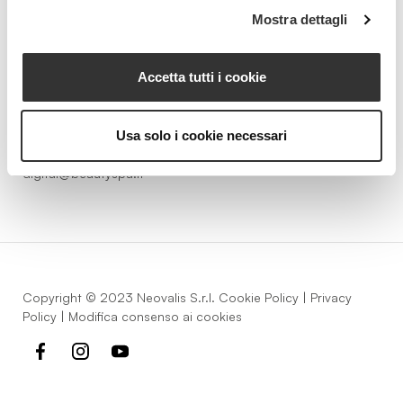
Mostra dettagli
Accetta tutti i cookie
Strada della Pace, 29, Mezzani
43058 Sorbolo Mezzani
Parma | Italy
Usa solo i cookie necessari
P.IVA 03101820342
Phone
+39.0521.1522840
digital@beautyspa.it
Copyright © 2023 Neovalis S.r.l.
Cookie Policy
|
Privacy
Policy
|
Modifica consenso ai cookies
facebook
instagram
youtube