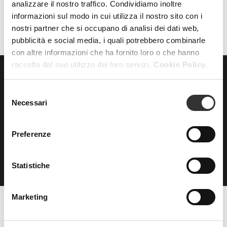
analizzare il nostro traffico. Condividiamo inoltre
informazioni sul modo in cui utilizza il nostro sito con i
nostri partner che si occupano di analisi dei dati web,
pubblicità e social media, i quali potrebbero combinarle
con altre informazioni che ha fornito loro o che hanno
raccolto dal suo utilizzo dei loro servizi.
Cookie Policy.
ISCRIVITI
alla nostra
Selezione
Necessari
NEWSLETTER
del
consenso
Preferenze
Statistiche
Marketing
Beauty Spa è un marchio