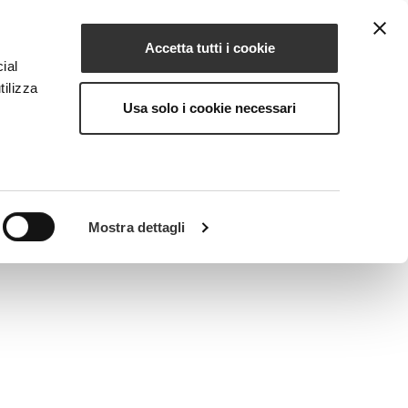
Accetta tutti i cookie
IT
IONE
MAGAZINE
CONTATTI
ial
tilizza
Usa solo i cookie necessari
ttiva ad effetto idratante e azione elasticizzante.
Mostra dettagli