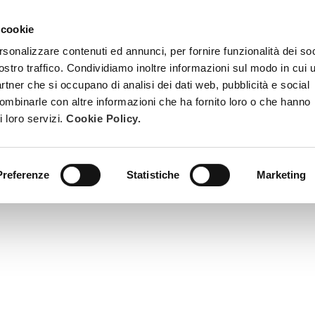
 cookie
TRATTAMENTI
DIVENTA ESTETISTA BEAUTY SPA
FORMAZ
rsonalizzare contenuti ed annunci, per fornire funzionalità dei soc
ostro traffico. Condividiamo inoltre informazioni sul modo in cui u
partner che si occupano di analisi dei dati web, pubblicità e social
combinarle con altre informazioni che ha fornito loro o che hanno
i loro servizi.
Cookie Policy.
ispersione di polimeri vegetali chefForma una pellicola prote
Preferenze
Statistiche
Marketing