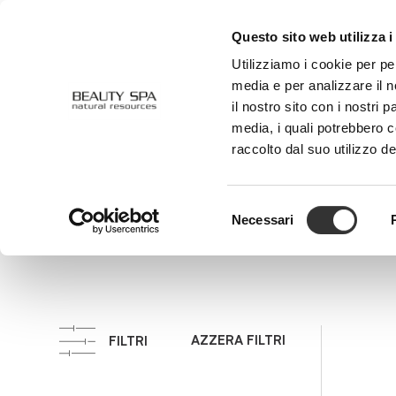
Questo sito web utilizza i
CHI SIAMO
VISO
CORPO
Utilizziamo i cookie per pe
media e per analizzare il n
il nostro sito con i nostri 
media, i quali potrebbero 
Lipofilm
raccolto dal suo utilizzo de
Submicrod
Selezione
Necessari
del
consenso
AZZERA FILTRI
FILTRI