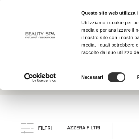
Questo sito web utilizza i
CHI SIAMO
VISO
CORPO
Utilizziamo i cookie per pe
media e per analizzare il n
il nostro sito con i nostri 
media, i quali potrebbero 
Estratto di
raccolto dal suo utilizzo de
È una pia
Ginkgo Biloba
l’ossigen
Selezione
Necessari
del
consenso
AZZERA FILTRI
FILTRI