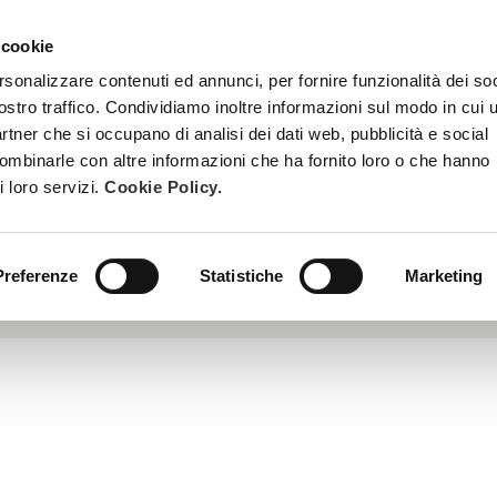
 cookie
TRATTAMENTI
DIVENTA ESTETISTA BEAUTY SPA
FORMAZ
rsonalizzare contenuti ed annunci, per fornire funzionalità dei soc
ostro traffico. Condividiamo inoltre informazioni sul modo in cui u
partner che si occupano di analisi dei dati web, pubblicità e social
combinarle con altre informazioni che ha fornito loro o che hanno
i loro servizi.
Cookie Policy.
nta asiatica particolarmente conosciuta per la sua attività ben
azione dei tessuti e svolge un’azione antiossidante, prevenendo
Preferenze
Statistiche
Marketing