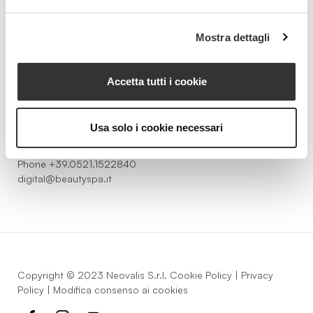
Beauty Spa è un marchio
Mostra dettagli
Accetta tutti i cookie
Strada della Pace, 29, Mezzani
43058 Sorbolo Mezzani
Usa solo i cookie necessari
Parma | Italy
P.IVA 03101820342
Phone
+39.0521.1522840
digital@beautyspa.it
Copyright © 2023 Neovalis S.r.l.
Cookie Policy
|
Privacy
Policy
|
Modifica consenso ai cookies