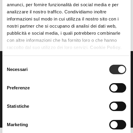
annunci, per fornire funzionalità dei social media e per
analizzare il nostro traffico. Condividiamo inoltre
AZZERA FILTRI
FILTRI
informazioni sul modo in cui utilizza il nostro sito con i
nostri partner che si occupano di analisi dei dati web,
pubblicità e social media, i quali potrebbero combinarle
con altre informazioni che ha fornito loro o che hanno
raccolto dal suo utilizzo dei loro servizi.
Cookie Policy.
Selezione
Necessari
ISCRIVITI
del
alla nostra
consenso
NEWSLETTER
Preferenze
Statistiche
Marketing