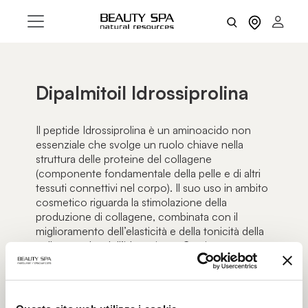
Dipalmitoil Idrossiprolina
Il peptide Idrossiprolina è un aminoacido non
essenziale che svolge un ruolo chiave nella
struttura delle proteine del collagene
(componente fondamentale della pelle e di altri
tessuti connettivi nel corpo). Il suo uso in ambito
cosmetico riguarda la stimolazione della
produzione di collagene, combinata con il
miglioramento dell’elasticità e della tonicità della
pelle, nonché dell’idratazione. Grazie a queste
azioni sinergiche, l’Idrossiprolina contribuisce ad
attenuare le rughe e le linee sottili, rendendo la
pelle più levigata e tonica.