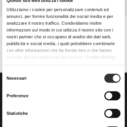
Questo sito web utilizza i cookie
Utilizziamo i cookie per personalizzare contenuti ed
annunci, per fornire funzionalità dei social media e per
analizzare il nostro traffico. Condividiamo inoltre
informazioni sul modo in cui utilizza il nostro sito con i
nostri partner che si occupano di analisi dei dati web,
AZZERA FILTRI
FILTRI
pubblicità e social media, i quali potrebbero combinarle
con altre informazioni che ha fornito loro o che hanno
raccolto dal suo utilizzo dei loro servizi.
Cookie Policy.
Selezione
Necessari
del
consenso
ISCRIVITI
alla nostra
Preferenze
NEWSLETTER
Statistiche