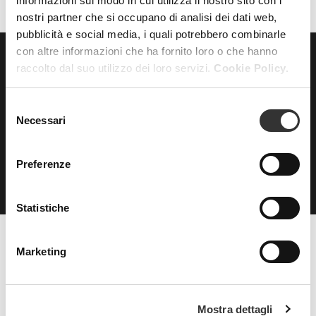
informazioni sul modo in cui utilizza il nostro sito con i
nostri partner che si occupano di analisi dei dati web,
pubblicità e social media, i quali potrebbero combinarle
con altre informazioni che ha fornito loro o che hanno
raccolto dal suo utilizzo dei loro servizi.
Cookie Policy.
ISCRIVITI
alla nostra
NEWSLETTER
Selezione
Necessari
del
consenso
Preferenze
Statistiche
Marketing
Beauty Spa è un marchio
Mostra dettagli