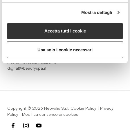
Beauty Spa è un marchio
Mostra dettagli
Accetta tutti i cookie
Strada della Pace, 29, Mezzani
43058 Sorbolo Mezzani
Usa solo i cookie necessari
Parma | Italy
P.IVA 03101820342
Phone
+39.0521.1522840
digital@beautyspa.it
Copyright © 2023 Neovalis S.r.l.
Cookie Policy
|
Privacy
Policy
|
Modifica consenso ai cookies
facebook
instagram
youtube