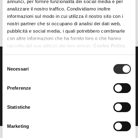
annunci, per fornire funzionalità dei social media e per
analizzare il nostro traffico. Condividiamo inoltre
AZZERA FILTRI
FILTRI
informazioni sul modo in cui utilizza il nostro sito con i
nostri partner che si occupano di analisi dei dati web,
pubblicità e social media, i quali potrebbero combinarle
con altre informazioni che ha fornito loro o che hanno
raccolto dal suo utilizzo dei loro servizi.
Cookie Policy.
Selezione
ISCRIVITI
alla nostra
Necessari
del
NEWSLETTER
consenso
Preferenze
Statistiche
Marketing