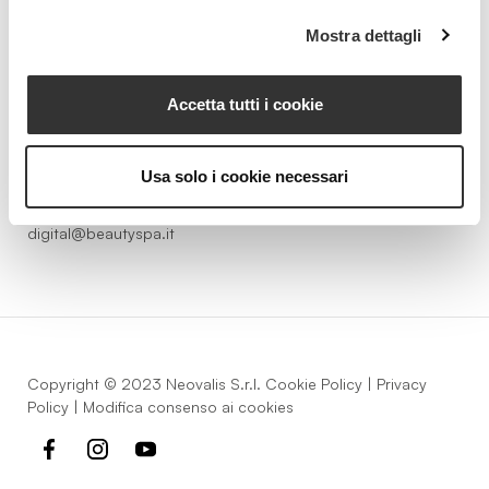
Beauty Spa è un marchio
Mostra dettagli
Accetta tutti i cookie
Strada della Pace, 29, Mezzani
43058 Sorbolo Mezzani
Parma | Italy
Usa solo i cookie necessari
P.IVA 03101820342
Phone
+39.0521.1522840
digital@beautyspa.it
Copyright © 2023 Neovalis S.r.l.
Cookie Policy
|
Privacy
Policy
|
Modifica consenso ai cookies
facebook
instagram
youtube