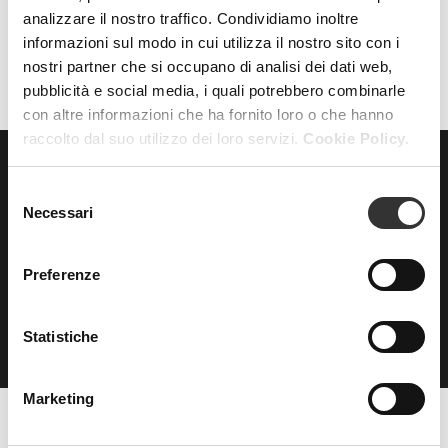
AZZERA FILTRI
FILTRI
analizzare il nostro traffico. Condividiamo inoltre
informazioni sul modo in cui utilizza il nostro sito con i
nostri partner che si occupano di analisi dei dati web,
pubblicità e social media, i quali potrebbero combinarle
con altre informazioni che ha fornito loro o che hanno
raccolto dal suo utilizzo dei loro servizi.
Cookie Policy.
Selezione
ISCRIVITI
alla nostra
Necessari
del
NEWSLETTER
consenso
Preferenze
Statistiche
Marketing