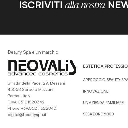
ISCRIVITI
NEW
alla nostra
Beauty Spa è un marchio
ESTETICA PROFESSI
APPROCCIO BEAUTY SP
Strada della Pace, 29, Mezzani
43058 Sorbolo Mezzani
INNOVAZIONE
Parma | Italy
P.IVA 03101820342
UN’AZIENDA FAMILIARE
Phone
+39.0521.1522840
SESAZONE 6000
digital@beautyspa.it