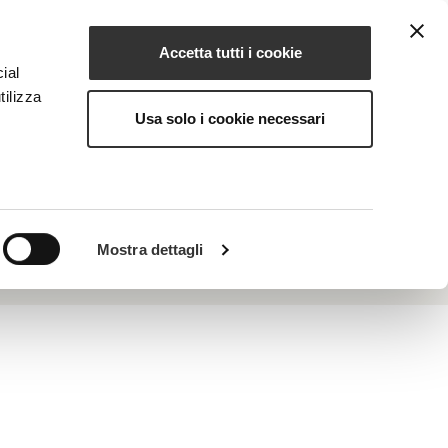
Accetta tutti i cookie
IT
IONE
MAGAZINE
CONTATTI
ial
tilizza
Usa solo i cookie necessari
ce in tonicità, turgore e compattezza
Mostra dettagli