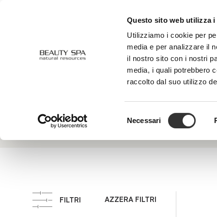
Questo sito web utilizza i
CHI SIAMO
VISO
CORPO
Utilizziamo i cookie per pe
media e per analizzare il n
il nostro sito con i nostri 
media, i quali potrebbero 
Acido
raccolto dal suo utilizzo de
Inibisce 
Lattobionico
dell’epid
Selezione
Necessari
del
consenso
AZZERA FILTRI
FILTRI