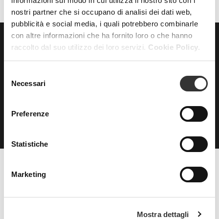
informazioni sul modo in cui utilizza il nostro sito con i
nostri partner che si occupano di analisi dei dati web,
pubblicità e social media, i quali potrebbero combinarle
con altre informazioni che ha fornito loro o che hanno
raccolto dal suo utilizzo dei loro servizi.
Cookie Policy.
ISCRIVITI
alla nostra
NEWSLETTER
Selezione
Necessari
del
consenso
Preferenze
Statistiche
Marketing
Beauty Spa è un marchio
Mostra dettagli