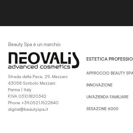
Beauty Spa è un marchio
ESTETICA PROFESSI
APPROCCIO BEAUTY SP
Strada della Pace, 29, Mezzani
43058 Sorbolo Mezzani
INNOVAZIONE
Parma | Italy
P.IVA 03101820342
UN’AZIENDA FAMILIARE
Phone
+39.0521.1522840
SESAZONE 6000
digital@beautyspa.it