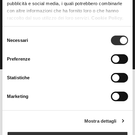
pubblicità e social media, i quali potrebbero combinarle
con altre informazioni che ha fornito loro o che hanno
ISCRIVITI
alla nostra
raccolto dal suo utilizzo dei loro servizi.
Cookie Policy.
NEWSLETTER
Selezione
Necessari
del
consenso
Preferenze
Statistiche
Beauty Spa è un marchio
Marketing
Strada della Pace, 29, Mezzani
Mostra dettagli
43058 Sorbolo Mezzani
Parma | Italy