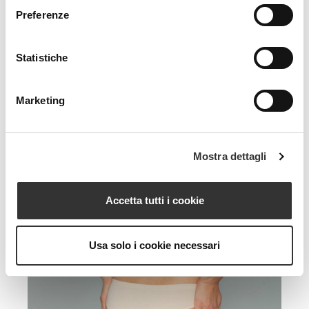
Preferenze
Statistiche
Adipocell
Marketing
Adiposità e cellulite su soggetto ginoide
Mostra dettagli
Accetta tutti i cookie
Usa solo i cookie necessari