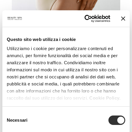
Prevencell
Questo sito web utilizza i cookie
Under 30, primi stadi della cellulite
Utilizziamo i cookie per personalizzare contenuti ed
annunci, per fornire funzionalità dei social media e per
analizzare il nostro traffico. Condividiamo inoltre
informazioni sul modo in cui utilizza il nostro sito con i
nostri partner che si occupano di analisi dei dati web,
pubblicità e social media, i quali potrebbero combinarle
con altre informazioni che ha fornito loro o che hanno
raccolto dal suo utilizzo dei loro servizi.
Cookie Policy.
Selezione
Necessari
del
consenso