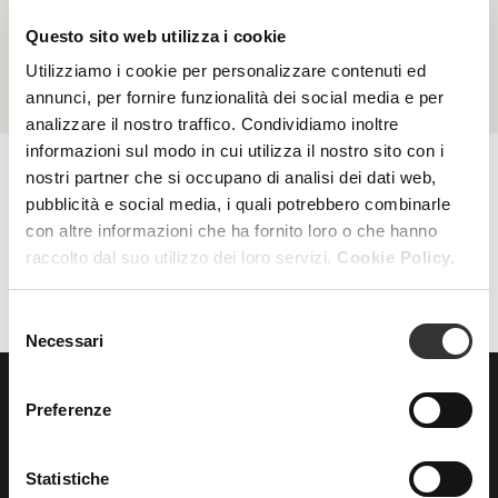
Ispirata dalla natura, guidata dalla scienza.
Questo sito web utilizza i cookie
Utilizziamo i cookie per personalizzare contenuti ed
annunci, per fornire funzionalità dei social media e per
analizzare il nostro traffico. Condividiamo inoltre
informazioni sul modo in cui utilizza il nostro sito con i
nostri partner che si occupano di analisi dei dati web,
pubblicità e social media, i quali potrebbero combinarle
AZZERA FILTRI
FILTRI
con altre informazioni che ha fornito loro o che hanno
raccolto dal suo utilizzo dei loro servizi.
Cookie Policy.
Selezione
Necessari
del
consenso
Preferenze
ISCRIVITI
alla nostra
NEWSLETTER
Statistiche