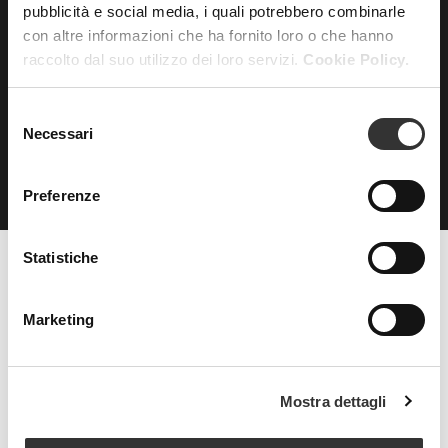
pubblicità e social media, i quali potrebbero combinarle
con altre informazioni che ha fornito loro o che hanno
ISCRIVITI
alla nostra
raccolto dal suo utilizzo dei loro servizi.
Cookie Policy.
NEWSLETTER
Selezione
Necessari
del
consenso
Preferenze
Statistiche
Beauty Spa è un marchio
Marketing
Strada della Pace, 29, Mezzani
Mostra dettagli
43058 Sorbolo Mezzani
Parma | Italy