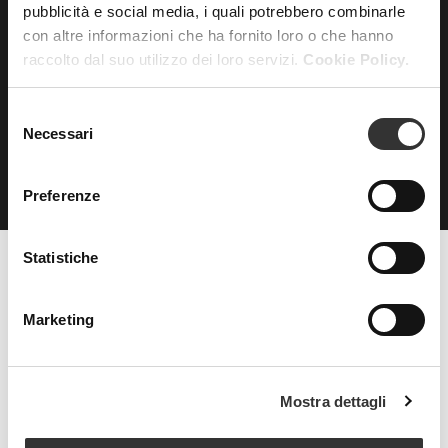
pubblicità e social media, i quali potrebbero combinarle
con altre informazioni che ha fornito loro o che hanno
ISCRIVITI
alla nostra
raccolto dal suo utilizzo dei loro servizi.
Cookie Policy.
NEWSLETTER
Selezione
Necessari
del
consenso
Preferenze
Statistiche
Beauty Spa è un marchio
Marketing
Strada della Pace, 29, Mezzani
Mostra dettagli
43058 Sorbolo Mezzani
Parma | Italy