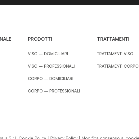
ONALE
PRODOTTI
TRATTAMENTI
A
VISO – DOMICILIARI
TRATTAMENTI VISO
VISO – PROFESSIONALI
TRATTAMENTI CORPO
CORPO – DOMICILIARI
CORPO – PROFESSIONALI
is S.r.l.
Cookie Policy
|
Privacy Policy
|
Modifica consenso ai cooki