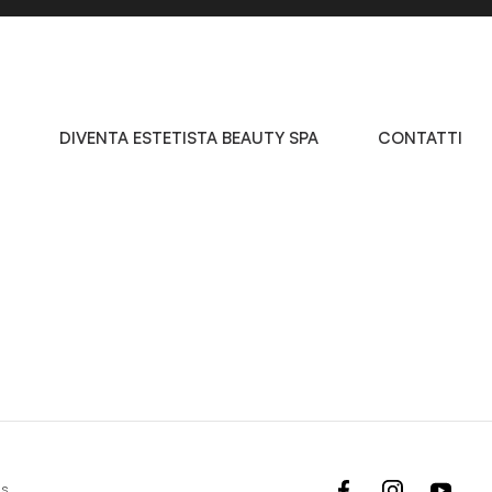
DIVENTA ESTETISTA BEAUTY SPA
CONTATTI
facebook
instagram
yout
es