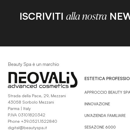
ISCRIVITI
NEW
alla nostra
Beauty Spa è un marchio
ESTETICA PROFESSI
APPROCCIO BEAUTY SP
Strada della Pace, 29, Mezzani
43058 Sorbolo Mezzani
INNOVAZIONE
Parma | Italy
P.IVA 03101820342
UN’AZIENDA FAMILIARE
Phone
+39.0521.1522840
SESAZONE 6000
digital@beautyspa.it