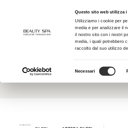
Questo sito web utilizza i
CHI SIAMO
VISO
CORPO
Utilizziamo i cookie per pe
media e per analizzare il n
il nostro sito con i nostri 
media, i quali potrebbero 
Vitamina F Lino
raccolto dal suo utilizzo de
Nell’ambi
contribu
l’ispessi
Selezione
melanina 
Necessari
del
consenso