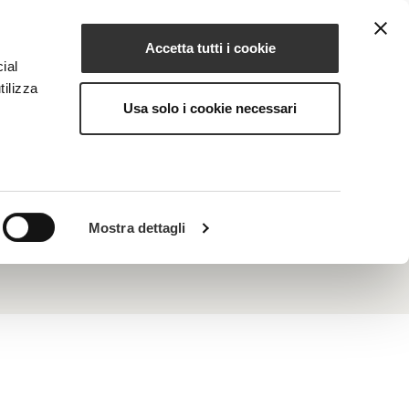
Accetta tutti i cookie
IT
IONE
MAGAZINE
CONTATTI
ial
tilizza
Usa solo i cookie necessari
 di lino favorisce il turnover cellulare epidermico
lanina in eccesso presente) e prevenendo
e. Inoltre, regolarizza la produzione della
Mostra dettagli