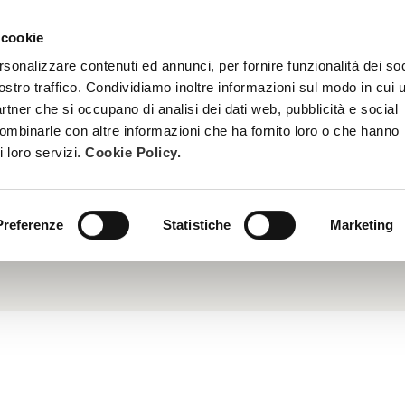
 cookie
TRATTAMENTI
DIVENTA ESTETISTA BEAUTY SPA
FORMAZ
rsonalizzare contenuti ed annunci, per fornire funzionalità dei soc
ostro traffico. Condividiamo inoltre informazioni sul modo in cui u
partner che si occupano di analisi dei dati web, pubblicità e social
combinarle con altre informazioni che ha fornito loro o che hanno
i loro servizi.
Cookie Policy.
to dei trattamenti antimacchia, la Vitamina F ottenuta dall’olio
endo ad attenuare la visibilità della macchia (degrada la me
mento delle aree cutanee caratterizzate da macchie e discromi
inibendo l’enzima tirosinasi.
Preferenze
Statistiche
Marketing