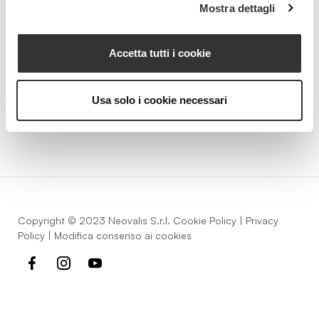
Mostra dettagli
Strada della Pace, 29, Mezzani
Accetta tutti i cookie
43058 Sorbolo Mezzani
Parma | Italy
P.IVA 03101820342
Usa solo i cookie necessari
Phone
+39.0521.1522840
digital@beautyspa.it
Copyright © 2023 Neovalis S.r.l.
Cookie Policy
|
Privacy
Policy
|
Modifica consenso ai cookies
facebook
instagram
youtube