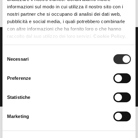
informazioni sul modo in cui utilizza il nostro sito con i
nostri partner che si occupano di analisi dei dati web,
pubblicità e social media, i quali potrebbero combinarle
con altre informazioni che ha fornito loro o che hanno
raccolto dal suo utilizzo dei loro servizi.
Cookie Policy.
ISCRIVITI
alla nostra
Selezione
NEWSLETTER
Necessari
del
consenso
Preferenze
Statistiche
Marketing
Beauty Spa è un marchio