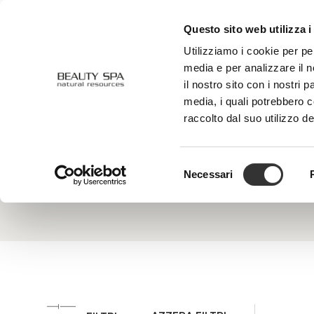
Questo sito web utilizza i
CHI SIAMO
VISO
CORPO
Utilizziamo i cookie per pe
media e per analizzare il n
il nostro sito con i nostri 
media, i quali potrebbero 
Prolina
raccolto dal suo utilizzo de
È un amm
fondament
principal
Selezione
anche un
Necessari
del
consenso