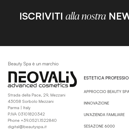
ISCRIVITI
NEW
alla nostra
Beauty Spa è un marchio
ESTETICA PROFESSI
APPROCCIO BEAUTY SP
Strada della Pace, 29, Mezzani
43058 Sorbolo Mezzani
INNOVAZIONE
Parma | Italy
P.IVA 03101820342
UN’AZIENDA FAMILIARE
Phone
+39.0521.1522840
SESAZONE 6000
digital@beautyspa.it