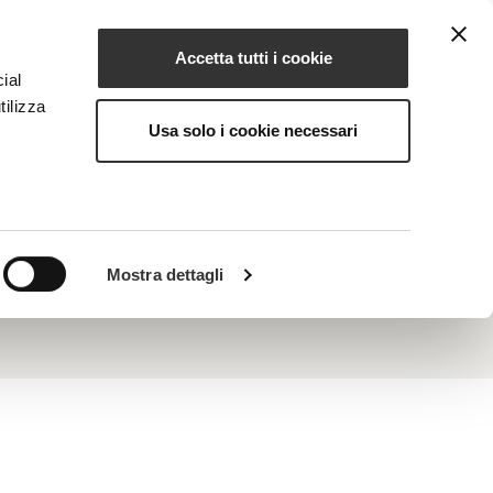
Accetta tutti i cookie
IT
IONE
MAGAZINE
CONTATTI
ial
tilizza
Usa solo i cookie necessari
re forma, che la rende un ingrediente
tturale importantissimo nelle proteine,
ità e idratazione alla pelle. In tal senso si rivela
Mostra dettagli