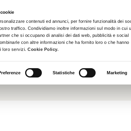
 cookie
TRATTAMENTI
DIVENTA ESTETISTA BEAUTY SPA
FORMAZ
rsonalizzare contenuti ed annunci, per fornire funzionalità dei soc
ostro traffico. Condividiamo inoltre informazioni sul modo in cui u
partner che si occupano di analisi dei dati web, pubblicità e social
combinarle con altre informazioni che ha fornito loro o che hanno
i loro servizi.
Cookie Policy.
inoacido apolare prodotto dal glutammato. Ha una particola
ale per mantenere la pelle sana. Svolge infatti un ruolo stru
mente nel collagene, contribuendo a garantire sostegno, elastic
 ottimo anti-age naturale.
Preferenze
Statistiche
Marketing