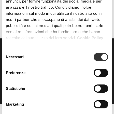
annunci, per fornire funzionalità dei social media e per
analizzare il nostro traffico. Condividiamo inoltre
AZZERA FILTRI
FILTRI
informazioni sul modo in cui utilizza il nostro sito con i
nostri partner che si occupano di analisi dei dati web,
pubblicità e social media, i quali potrebbero combinarle
con altre informazioni che ha fornito loro o che hanno
raccolto dal suo utilizzo dei loro servizi.
Cookie Policy.
Selezione
ISCRIVITI
alla nostra
Necessari
del
NEWSLETTER
consenso
Preferenze
Statistiche
Marketing