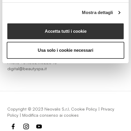
Beauty Spa è un marchio
Mostra dettagli
Accetta tutti i cookie
Strada della Pace, 29, Mezzani
43058 Sorbolo Mezzani
Usa solo i cookie necessari
Parma | Italy
P.IVA 03101820342
Phone
+39.0521.1522840
digital@beautyspa.it
Copyright © 2023 Neovalis S.r.l.
Cookie Policy
|
Privacy
Policy
|
Modifica consenso ai cookies
facebook
instagram
youtube