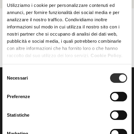
Utilizziamo i cookie per personalizzare contenuti ed
annunci, per fornire funzionalità dei social media e per
analizzare il nostro traffico. Condividiamo inoltre
informazioni sul modo in cui utilizza il nostro sito con i
AZZERA FILTRI
FILTRI
nostri partner che si occupano di analisi dei dati web,
pubblicità e social media, i quali potrebbero combinarle
con altre informazioni che ha fornito loro o che hanno
raccolto dal suo utilizzo dei loro servizi.
Cookie Policy.
Selezione
Necessari
del
consenso
ISCRIVITI
alla nostra
NEWSLETTER
Preferenze
Statistiche
Marketing