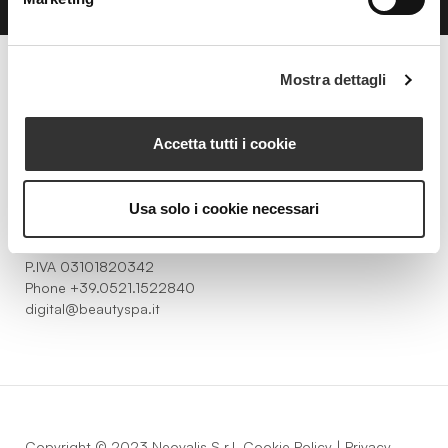
Mostra dettagli
Beauty Spa è un marchio
Accetta tutti i cookie
Strada della Pace, 29, Mezzani
Usa solo i cookie necessari
43058 Sorbolo Mezzani
Parma | Italy
P.IVA 03101820342
Phone
+39.0521.1522840
digital@beautyspa.it
Copyright © 2023 Neovalis S.r.l.
Cookie Policy
|
Privacy