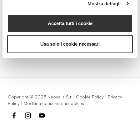
Mostra dettagli
Strada della Pace, 29, Mezzani
Accetta tutti i cookie
43058 Sorbolo Mezzani
Parma | Italy
P.IVA 03101820342
Usa solo i cookie necessari
Phone
+39.0521.1522840
digital@beautyspa.it
Copyright © 2023 Neovalis S.r.l.
Cookie Policy
|
Privacy
Policy
|
Modifica consenso ai cookies
facebook
instagram
youtube