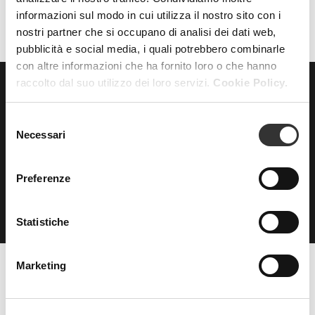
informazioni sul modo in cui utilizza il nostro sito con i
nostri partner che si occupano di analisi dei dati web,
pubblicità e social media, i quali potrebbero combinarle
con altre informazioni che ha fornito loro o che hanno
raccolto dal suo utilizzo dei loro servizi.
Cookie Policy.
ISCRIVITI
alla nostra
Selezione
NEWSLETTER
Necessari
del
consenso
Preferenze
Statistiche
Marketing
Beauty Spa è un marchio