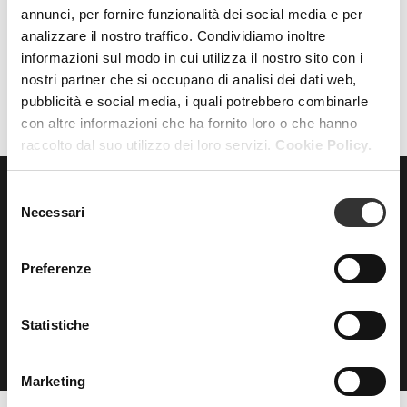
annunci, per fornire funzionalità dei social media e per
analizzare il nostro traffico. Condividiamo inoltre
AZZERA FILTRI
FILTRI
informazioni sul modo in cui utilizza il nostro sito con i
nostri partner che si occupano di analisi dei dati web,
pubblicità e social media, i quali potrebbero combinarle
con altre informazioni che ha fornito loro o che hanno
raccolto dal suo utilizzo dei loro servizi.
Cookie Policy.
Selezione
Necessari
ISCRIVITI
del
alla nostra
consenso
NEWSLETTER
Preferenze
Statistiche
Marketing