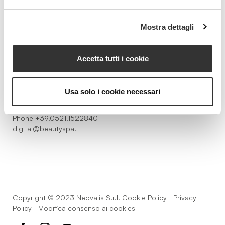
Beauty Spa è un marchio
Mostra dettagli
Accetta tutti i cookie
Strada della Pace, 29, Mezzani
43058 Sorbolo Mezzani
Usa solo i cookie necessari
Parma | Italy
P.IVA 03101820342
Phone
+39.0521.1522840
digital@beautyspa.it
Copyright © 2023 Neovalis S.r.l.
Cookie Policy
|
Privacy
Policy
|
Modifica consenso ai cookies