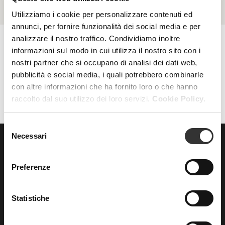
Utilizziamo i cookie per personalizzare contenuti ed
annunci, per fornire funzionalità dei social media e per
analizzare il nostro traffico. Condividiamo inoltre
informazioni sul modo in cui utilizza il nostro sito con i
nostri partner che si occupano di analisi dei dati web,
AZZERA FILTRI
FILTRI
pubblicità e social media, i quali potrebbero combinarle
con altre informazioni che ha fornito loro o che hanno
raccolto dal suo utilizzo dei loro servizi.
Cookie Policy.
Selezione
Necessari
del
consenso
ISCRIVITI
alla nostra
Preferenze
NEWSLETTER
Statistiche