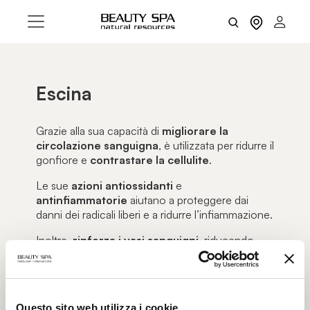
Escina
Grazie alla sua capacità di
migliorare la
circolazione sanguigna
, è utilizzata per ridurre il
gonfiore e
contrastare la cellulite
.
Le sue
azioni antiossidanti
e
antinfiammatorie
aiutano a proteggere dai
danni dei radicali liberi e a ridurre l’infiammazione.
Inoltre,
rinforza i vasi sanguigni
, riducendo
rossori e capillari dilatati, e
agisce come
tonificante
cutaneo, specialmente nelle zone
affette da ritenzione idrica.
Questo sito web utilizza i cookie