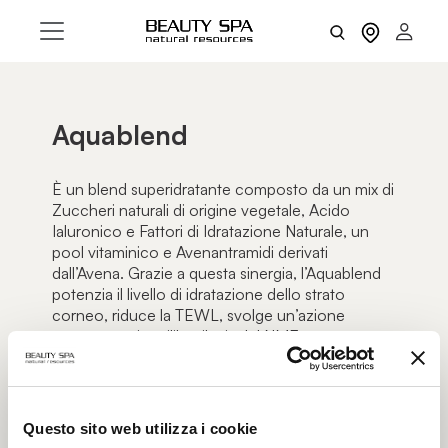
Aquablend
È un blend superidratante composto da un mix di
Zuccheri naturali di origine vegetale, Acido
Ialuronico e Fattori di Idratazione Naturale, un
pool vitaminico e Avenantramidi derivati
dall’Avena. Grazie a questa sinergia, l’Aquablend
potenzia il livello di idratazione dello strato
corneo, riduce la TEWL, svolge un’azione
umettante, riequilibra il mix del NMF e contrasta
arrossamenti e infiammazioni. Il blend
rappresenta un efficace anti-age naturale.
Questo sito web utilizza i cookie