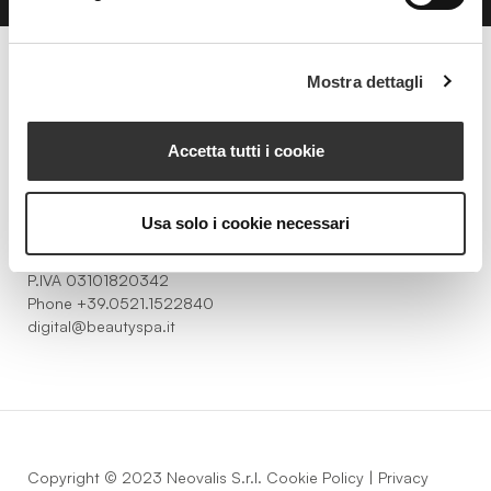
Mostra dettagli
Beauty Spa è un marchio
Accetta tutti i cookie
Strada della Pace, 29, Mezzani
Usa solo i cookie necessari
43058 Sorbolo Mezzani
Parma | Italy
P.IVA 03101820342
Phone
+39.0521.1522840
digital@beautyspa.it
Copyright © 2023 Neovalis S.r.l.
Cookie Policy
|
Privacy