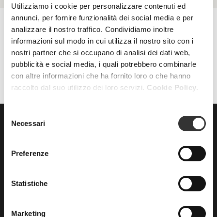
Utilizziamo i cookie per personalizzare contenuti ed
annunci, per fornire funzionalità dei social media e per
analizzare il nostro traffico. Condividiamo inoltre
informazioni sul modo in cui utilizza il nostro sito con i
AZZERA FILTRI
FILTRI
nostri partner che si occupano di analisi dei dati web,
pubblicità e social media, i quali potrebbero combinarle
con altre informazioni che ha fornito loro o che hanno
raccolto dal suo utilizzo dei loro servizi.
Cookie Policy.
Selezione
Necessari
del
ISCRIVITI
consenso
alla nostra
NEWSLETTER
Preferenze
Statistiche
Marketing