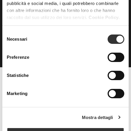
pubblicità e social media, i quali potrebbero combinarle
con altre informazioni che ha fornito loro o che hanno
ISCRIVITI
alla nostra
raccolto dal suo utilizzo dei loro servizi.
Cookie Policy.
NEWSLETTER
Selezione
Necessari
del
consenso
Preferenze
Statistiche
Beauty Spa è un marchio
Marketing
Strada della Pace, 29, Mezzani
Mostra dettagli
43058 Sorbolo Mezzani
Parma | Italy