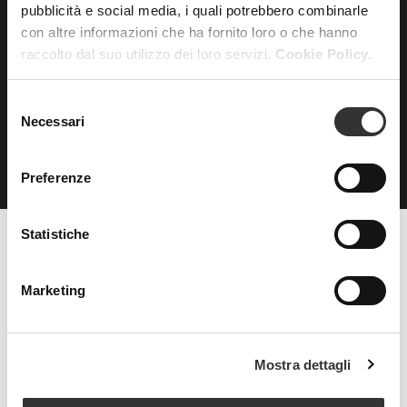
pubblicità e social media, i quali potrebbero combinarle
con altre informazioni che ha fornito loro o che hanno
ISCRIVITI
alla nostra
raccolto dal suo utilizzo dei loro servizi.
Cookie Policy.
NEWSLETTER
Selezione
Necessari
del
consenso
Preferenze
Statistiche
Beauty Spa è un marchio
Marketing
Strada della Pace, 29, Mezzani
Mostra dettagli
43058 Sorbolo Mezzani
Parma | Italy