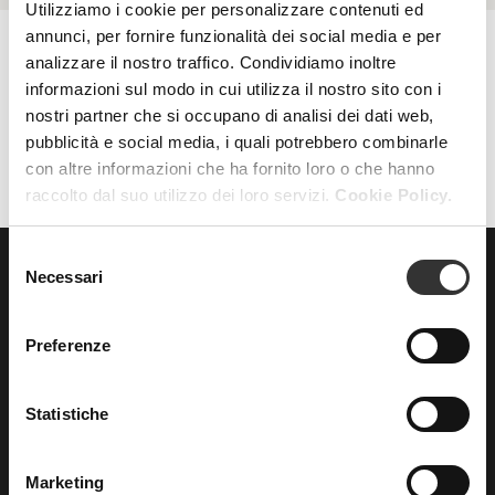
Utilizziamo i cookie per personalizzare contenuti ed
annunci, per fornire funzionalità dei social media e per
analizzare il nostro traffico. Condividiamo inoltre
informazioni sul modo in cui utilizza il nostro sito con i
AZZERA FILTRI
FILTRI
nostri partner che si occupano di analisi dei dati web,
pubblicità e social media, i quali potrebbero combinarle
con altre informazioni che ha fornito loro o che hanno
raccolto dal suo utilizzo dei loro servizi.
Cookie Policy.
Selezione
Necessari
del
ISCRIVITI
alla nostra
consenso
NEWSLETTER
Preferenze
Statistiche
Marketing