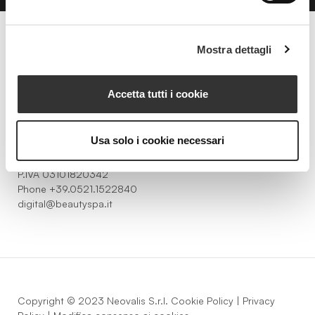
Mostra dettagli
Beauty Spa è un marchio
Accetta tutti i cookie
Strada della Pace, 29, Mezzani
Usa solo i cookie necessari
43058 Sorbolo Mezzani
Parma | Italy
P.IVA 03101820342
Phone
+39.0521.1522840
digital@beautyspa.it
Copyright © 2023 Neovalis S.r.l.
Cookie Policy
|
Privacy