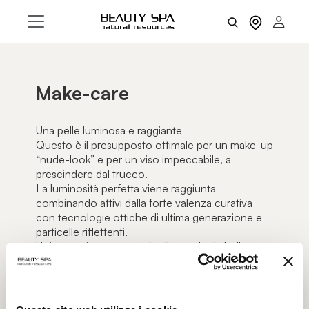
Make-care
Una pelle luminosa e raggiante
Questo è il presupposto ottimale per un make-up
“nude-look” e per un viso impeccabile, a
prescindere dal trucco.
La luminosità perfetta viene raggiunta
combinando attivi dalla forte valenza curativa
con tecnologie ottiche di ultima generazione e
particelle riflettenti.
Un’azione intensa a più livelli, perché la bellezza
parta dalla sostanza – una pelle sana – e si
traduca in apparenza, ossia un viso giovane,
fresco, luminoso e vitale.