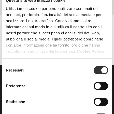
Questo sito web utilizza i cookie
Utilizziamo i cookie per personalizzare contenuti ed
annunci, per fornire funzionalità dei social media e per
analizzare il nostro traffico. Condividiamo inoltre
informazioni sul modo in cui utilizza il nostro sito con i
nostri partner che si occupano di analisi dei dati web,
AZZERA FILTRI
FILTRI
pubblicità e social media, i quali potrebbero combinarle
con altre informazioni che ha fornito loro o che hanno
raccolto dal suo utilizzo dei loro servizi.
Cookie Policy.
Selezione
Necessari
del
consenso
ISCRIVITI
alla nostra
Preferenze
NEWSLETTER
Statistiche