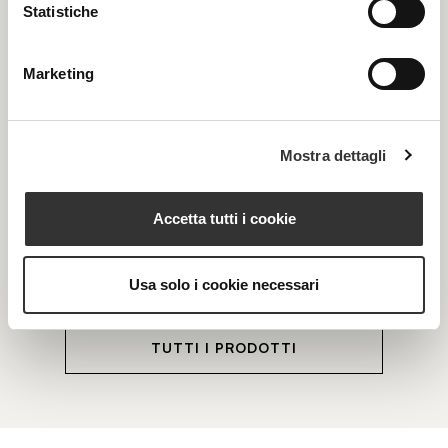
Statistiche
Marketing
Mostra dettagli
SUPEROZONE 1200
Olio Ozonizzato Superconcentrato
Sie
Accetta tutti i cookie
VEDI PRODOTTO
Usa solo i cookie necessari
TUTTI I PRODOTTI